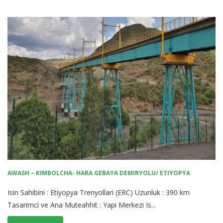
AWASH – KIMBOLCHA- HARA GEBAYA DEMIRYOLU/ ETIYOPYA
Isin Sahibini : Etiyopya Trenyollari (ERC) Uzunluk : 390 km
Tasarimci ve Ana Muteahhit : Yapi Merkezi Is...